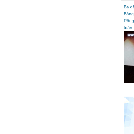
Ba d
Bảng
Răng
toàn 