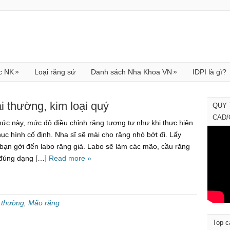
»
»
c NK
Loại răng sứ
Danh sách Nha Khoa VN
IDPI là gì?
 thường, kim loại quý
QUY 
CAD
hức này, mức độ điều chỉnh răng tương tự như khi thực hiện
hục hình cố định. Nha sĩ sẽ mài cho răng nhỏ bớt đi. Lấy
bạn gởi đến labo răng giả. Labo sẽ làm các mão, cầu răng
đúng dạng […]
Read more »
i thường
,
Mão răng
Top c