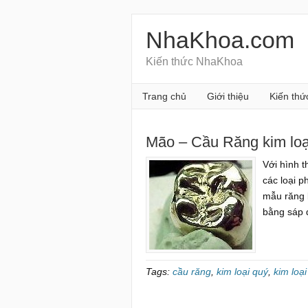
NhaKhoa.com
Kiến thức NhaKhoa
Trang chủ
Giới thiệu
Kiến thứ
Mão – Cầu Răng kim loại
Với hình t
các loại p
mẫu răng 
bằng sáp 
Tags:
cầu răng
,
kim loại quý
,
kim loạ