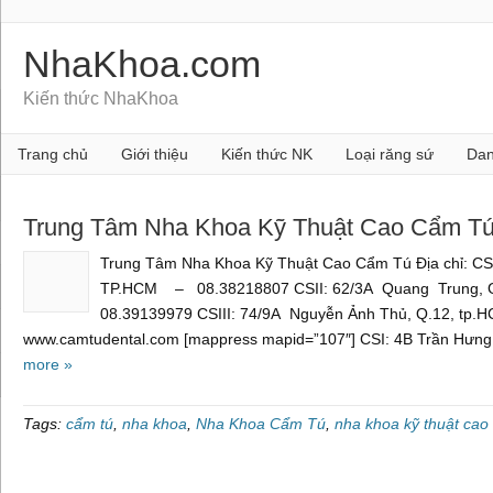
NhaKhoa.com
Kiến thức NhaKhoa
Trang chủ
Giới thiệu
Kiến thức NK
Loại răng sứ
Dan
Trung Tâm Nha Khoa Kỹ Thuật Cao Cẩm T
Trung Tâm Nha Khoa Kỹ Thuật Cao Cẩm Tú Địa chỉ: CSI
TP.HCM – 08.38218807 CSII: 62/3A Quang Trung
08.39139979 CSIII: 74/9A Nguyễn Ảnh Thủ, Q.12, tp
www.camtudental.com [mappress mapid=”107″] CSI: 4B Trần Hưn
more »
Tags:
cẩm tú
,
nha khoa
,
Nha Khoa Cẩm Tú
,
nha khoa kỹ thuật cao