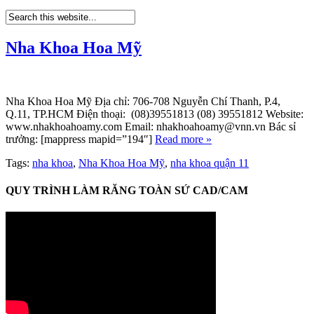
Nha Khoa Hoa Mỹ
Nha Khoa Hoa Mỹ Địa chỉ: 706-708 Nguyễn Chí Thanh, P.4,
Q.11, TP.HCM Điện thoại: (08)39551813 (08) 39551812 Website:
www.nhakhoahoamy.com Email: nhakhoahoamy@vnn.vn Bác sỉ
trưởng: [mappress mapid=”194″]
Read more »
Tags:
nha khoa
,
Nha Khoa Hoa Mỹ
,
nha khoa quận 11
QUY TRÌNH LÀM RĂNG TOÀN SỨ CAD/CAM