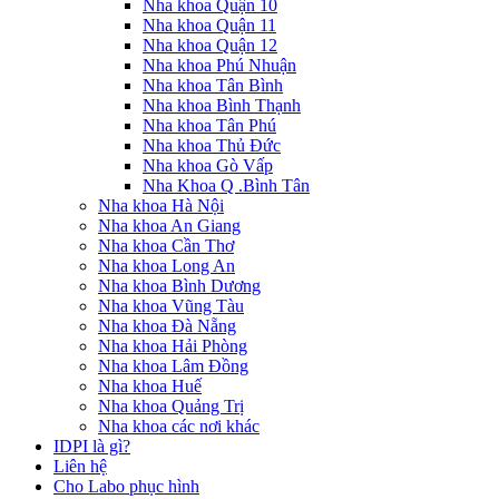
Nha khoa Quận 10
Nha khoa Quận 11
Nha khoa Quận 12
Nha khoa Phú Nhuận
Nha khoa Tân Bình
Nha khoa Bình Thạnh
Nha khoa Tân Phú
Nha khoa Thủ Đức
Nha khoa Gò Vấp
Nha Khoa Q .Bình Tân
Nha khoa Hà Nội
Nha khoa An Giang
Nha khoa Cần Thơ
Nha khoa Long An
Nha khoa Bình Dương
Nha khoa Vũng Tàu
Nha khoa Đà Nẵng
Nha khoa Hải Phòng
Nha khoa Lâm Đồng
Nha khoa Huế
Nha khoa Quảng Trị
Nha khoa các nơi khác
IDPI là gì?
Liên hệ
Cho Labo phục hình