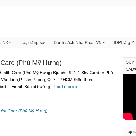
»
»
c NK
Loại răng sứ
Danh sách Nha Khoa VN
IDPI là gì?
 Care (Phú Mỹ Hưng)
QUY 
CAD
ealth Care (Phú Mỹ Hưng) Địa chỉ :S21-1 Sky Garden Phú
Văn Linh,P. Tân Phong, Q. 7,TP.HCM Điện thoại:
ite: Email: Bác sỉ trưởng:
Read more »
lth Care (Phú Mỹ Hưng)
Top c