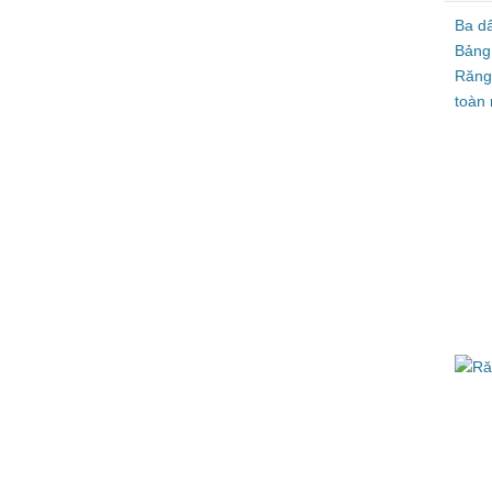
Ba d
Bảng
Răng
toàn 