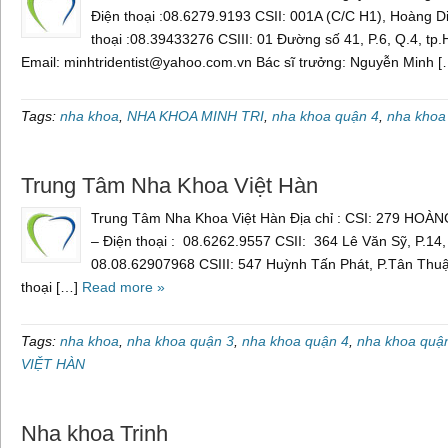
Điện thoại :08.6279.9193 CSII: 001A (C/C H1), Hoàng Di
thoại :08.39433276 CSIII: 01 Đường số 41, P.6, Q.4, tp
Email: minhtridentist@yahoo.com.vn Bác sĩ trưởng: Nguyễn Minh 
Tags:
nha khoa
,
NHA KHOA MINH TRI
,
nha khoa quận 4
,
nha khoa
Trung Tâm Nha Khoa Việt Hàn
Trung Tâm Nha Khoa Việt Hàn Địa chỉ : CSI: 279 HOÀNG
– Điện thoại : 08.6262.9557 CSII: 364 Lê Văn Sỹ, P.14,
08.08.62907968 CSIII: 547 Huỳnh Tấn Phát, P.Tân Thu
thoại […]
Read more »
Tags:
nha khoa
,
nha khoa quận 3
,
nha khoa quận 4
,
nha khoa quậ
VIỆT HÀN
Nha khoa Trinh