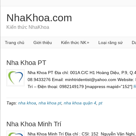
NhaKhoa.com
Kiến thức NhaKhoa
»
Trang chủ
Giới thiệu
Kiến thức NK
Loại răng sứ
D
Nha Khoa PT
Nha Khoa PT Địa chỉ: 001A C/C H1 Hoàng Diệu, P.9, Q.4
08.9433276 Email: minhtridentist@yahoo.com Website: 
Trí – Điện thoại: 0982149179 [mappress mapid=”152″]
R
Tags:
nha khoa
,
nha khoa pt
,
nha khoa quận 4
,
pt
Nha Khoa Minh Trí
Nha Khoa Minh Trí Địa chỉ : CSI: 152 Nguyễn Văn Nghi,