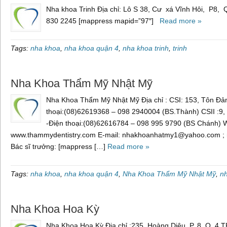
Nha khoa Trinh Địa chỉ: Lô S 38, Cư xá Vĩnh Hôi, P8, 
830 2245 [mappress mapid=”97″]
Read more »
Tags:
nha khoa
,
nha khoa quận 4
,
nha khoa trinh
,
trinh
Nha Khoa Thẩm Mỹ Nhật Mỹ
Nha Khoa Thẩm Mỹ Nhật Mỹ Địa chỉ : CSI: 153, Tôn Đản
thoại:(08)62619368 – 098 2940004 (BS.Thành) CSII :9, 
-Điện thoại:(08)62616784 – 098 995 9790 (BS Chánh) W
www.thammydentistry.com E-mail: nhakhoanhatmy1@yahoo.com 
Bác sĩ trưởng: [mappress […]
Read more »
Tags:
nha khoa
,
nha khoa quận 4
,
Nha Khoa Thẩm Mỹ Nhật Mỹ
,
n
Nha Khoa Hoa Kỳ
Nha Khoa Hoa Kỳ Địa chỉ :235, Hoàng Diệu, P. 8, Q. 4,T