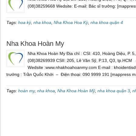
(08)38259668 Wedsite: E-mail: Bác sĩ trưởng: [mappre
Tags:
hoa kỳ
,
nha khoa
,
Nha Khoa Hoa Kỳ
,
nha khoa quận 4
Nha Khoa Hoàn My
Nha Khoa Hoàn My Địa chỉ : CSI: 410, Hoàng Diệu, P. 
(08)38269939 CSII: 205, Lê Văn Sỹ, P.13, Q3, tp.HCM
Wedsite :www.nhakhoahoanmy.com E-mail : khoidentis
trưởng : Trần Quốc Khởi – Điện thoại: 090 9999 191 [mappress m
Tags:
hoàn my
,
nha khoa
,
Nha Khoa Hoàn Mỹ
,
nha khoa quận 3
,
n