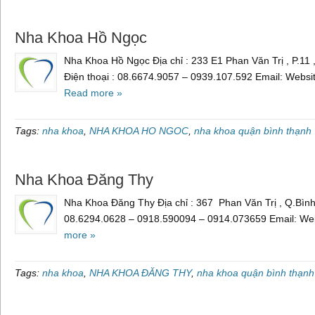
Nha Khoa Hồ Ngọc
Nha Khoa Hồ Ngọc Địa chỉ : 233 E1 Phan Văn Trị , P.11
Điện thoại : 08.6674.9057 – 0939.107.592 Email: Webs
Read more »
Tags:
nha khoa
,
NHA KHOA HO NGOC
,
nha khoa quận bình thạnh
Nha Khoa Đăng Thy
Nha Khoa Đăng Thy Địa chỉ : 367 Phan Văn Trị , Q.Bình
08.6294.0628 – 0918.590094 – 0914.073659 Email: Web
more »
Tags:
nha khoa
,
NHA KHOA ĐĂNG THY
,
nha khoa quận bình thạnh