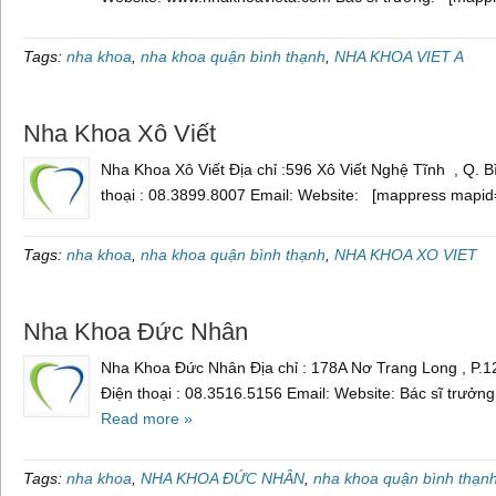
Tags:
nha khoa
,
nha khoa quận bình thạnh
,
NHA KHOA VIET A
Nha Khoa Xô Viết
Nha Khoa Xô Viết Địa chỉ :596 Xô Viết Nghệ Tĩnh , Q. 
thoại : 08.3899.8007 Email: Website: [mappress mapid
Tags:
nha khoa
,
nha khoa quận bình thạnh
,
NHA KHOA XO VIET
Nha Khoa Đức Nhân
Nha Khoa Đức Nhân Địa chỉ : 178A Nơ Trang Long , P.1
Điện thoại : 08.3516.5156 Email: Website: Bác sĩ trưởn
Read more »
Tags:
nha khoa
,
NHA KHOA ĐỨC NHÂN
,
nha khoa quận bình thạn