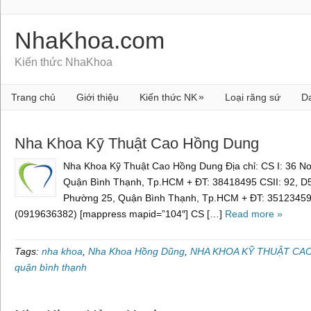
NhaKhoa.com
Kiến thức NhaKhoa
»
Trang chủ
Giới thiệu
Kiến thức NK
Loại răng sứ
D
Nha Khoa Kỹ Thuật Cao Hồng Dung
Nha Khoa Kỹ Thuật Cao Hồng Dung Địa chỉ: CS I: 36 N
Quận Bình Thạnh, Tp.HCM + ĐT: 38418495 CSII: 92, D5
Phường 25, Quận Bình Thạnh, Tp.HCM + ĐT: 35123459 
(0919636382) [mappress mapid=”104″] CS […]
Read more »
Tags:
nha khoa
,
Nha Khoa Hồng Dũng
,
NHA KHOA KỸ THUẬT CA
quận bình thạnh