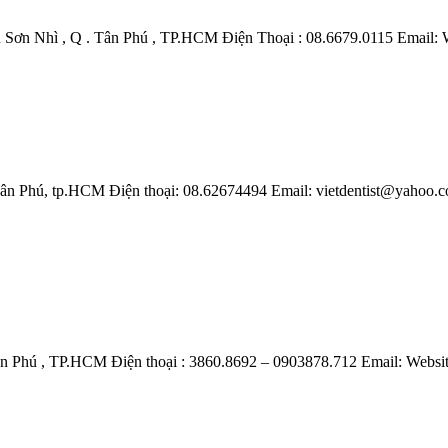
Sơn Nhì , Q . Tân Phú , TP.HCM Điện Thoại : 08.6679.0115 Email: 
n Phú, tp.HCM Điện thoại: 08.62674494 Email: vietdentist@yahoo.co
ân Phú , TP.HCM Điện thoại : 3860.8692 – 0903878.712 Email: Websi