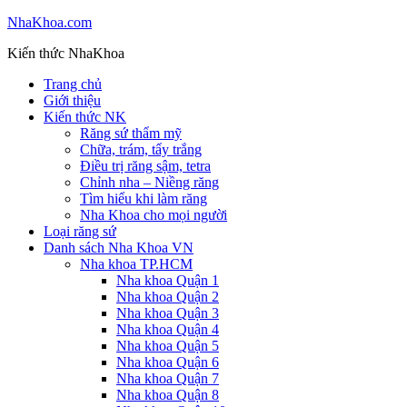
NhaKhoa.com
Kiến thức NhaKhoa
Trang chủ
Giới thiệu
Kiến thức NK
Răng sứ thẩm mỹ
Chữa, trám, tẩy trắng
Điều trị răng sậm, tetra
Chỉnh nha – Niềng răng
Tìm hiểu khi làm răng
Nha Khoa cho mọi người
Loại răng sứ
Danh sách Nha Khoa VN
Nha khoa TP.HCM
Nha khoa Quận 1
Nha khoa Quận 2
Nha khoa Quận 3
Nha khoa Quận 4
Nha khoa Quận 5
Nha khoa Quận 6
Nha khoa Quận 7
Nha khoa Quận 8