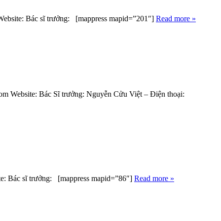
Website: Bác sĩ trưởng: [mappress mapid=”201″]
Read more »
m Website: Bác Sĩ trưởng: Nguyễn Cửu Việt – Điện thoại:
te: Bác sĩ trưởng: [mappress mapid=”86″]
Read more »