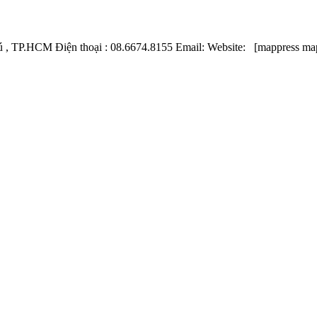
ú , TP.HCM Điện thoại : 08.6674.8155 Email: Website: [mappress m