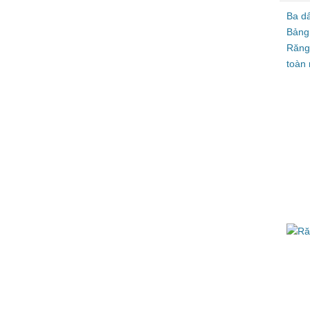
Ba d
Bảng
Răng
toàn 