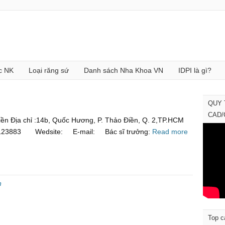
c NK
Loại răng sứ
Danh sách Nha Khoa VN
IDPI là gì?
QUY 
CAD
ền Địa chỉ :14b, Quốc Hương, P. Thảo Điền, Q. 2,TP.HCM
35123883 Wedsite: E-mail: Bác sĩ trưởng:
Read more
n
Top c