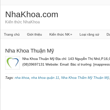
NhaKhoa.com
Kiến thức NhaKhoa
»
Trang chủ
Giới thiệu
Kiến thức NK
Loại răng sứ
D
Nha Khoa Thuận Mỹ
Nha Khoa Thuận Mỹ Địa chỉ: 143 Nguyễn Thị Nhỏ,P.16,
(08)39697131 Website: Email: Bác sỉ trưởng: [mappres
Tags:
nha khoa
,
nha khoa quận 11
,
Nha Khoa Thẩm Mỹ Thuận Mỹ