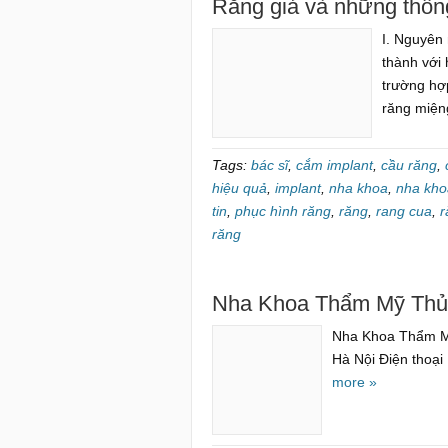
Răng giả và những thông
I. Nguyên
thành với
trường hợp
răng miện
Tags:
bác sĩ
,
cắm implant
,
cầu răng
,
hiệu quả
,
implant
,
nha khoa
,
nha kho
tin
,
phục hình răng
,
răng
,
rang cua
,
r
răng
Nha Khoa Thẩm Mỹ Thủ
Nha Khoa Thẩm Mỹ
Hà Nội Điện thoại
more »