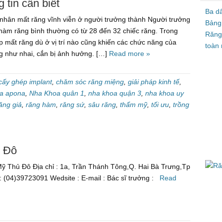
 tin cần biết
Ba d
 nhân mất răng vĩnh viễn ở người trưởng thành Người trưởng
Bảng
 hàm răng bình thường có từ 28 đến 32 chiếc răng. Trong
Răng
 mất răng dù ở vị trí nào cũng khiến các chức năng của
toàn 
g như nhai, cắn bị ảnh hưởng. […]
Read more »
cấy ghép implant
,
chăm sóc răng miệng
,
giải pháp kinh tế
,
a apona
,
Nha Khoa quân 1
,
nha khoa quận 3
,
nha khoa uy
ăng giả
,
răng hàm
,
răng sứ
,
sâu răng
,
thẩm mỹ
,
tối ưu
,
trồng
 Đô
 Thủ Đô Địa chỉ : 1a, Trần Thánh Tông,Q. Hai Bà Trưng,Tp
 : (04)39723091 Wedsite : E-mail : Bác sĩ trưởng :
Read