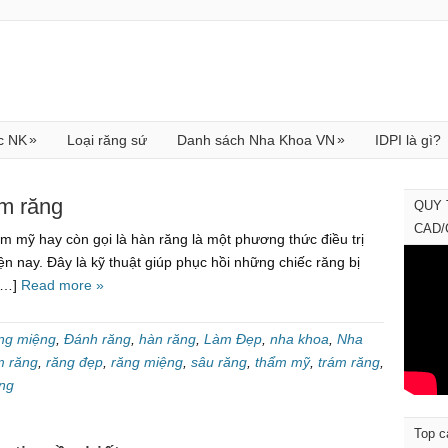
»
»
c NK
Loại răng sứ
Danh sách Nha Khoa VN
IDPI là gì?
ám răng
QUY 
CAD
m mỹ hay còn gọi là hàn răng là một phương thức điều trị
ện nay. Đây là kỹ thuật giúp phục hồi những chiếc răng bị
 […]
Read more »
ng miệng
,
Đánh răng
,
hàn răng
,
Làm Đẹp
,
nha khoa
,
Nha
m răng
,
răng đẹp
,
răng miệng
,
sâu răng
,
thẩm mỹ
,
trám răng
,
ệng
Top c