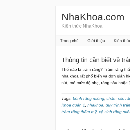
NhaKhoa.com
Kiến thức NhaKhoa
Trang chủ
Giới thiệu
Kiến thứ
Thông tin cần biết về tr
Thế nào là trám răng? Trám răng thẩ
nha khoa rất phổ biến và đơn giản hi
sứt, mẻ mức độ nhẹ, răng sâu hoặc
Tags:
bệnh răng miệng
,
chăm sóc ră
Khoa quân 1
,
nhakhoa
,
quy trình trá
trám răng thẩm mỹ
,
vệ sinh răng mi