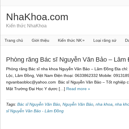
NhaKhoa.com
Kiến thức NhaKhoa
»
Trang chủ
Giới thiệu
Kiến thức NK
Loại răng sứ
D
Phòng răng Bác sĩ Nguyễn Văn Bảo – Lâm
Phòng răng Bác sĩ nha khoa Nguyễn Văn Bảo – Lâm Đồng Địa chỉ:
Lộc, Lâm Đồng, Việt Nam Điện thoại: 0633862332 Mobile: 091318
ngvanbaobloc@yahoo.com Bác sĩ Nguyễn Văn Bảo – Tốt nghiệp 
Mặt Trường Đại Học Y dựơc […]
Read more »
Tags:
Bác sĩ Nguyễn Văn Bảo
,
Nguyễn Văn Bảo
,
nha khoa
,
nha kh
sĩ Nguyễn Văn Bảo - Lâm Đồng