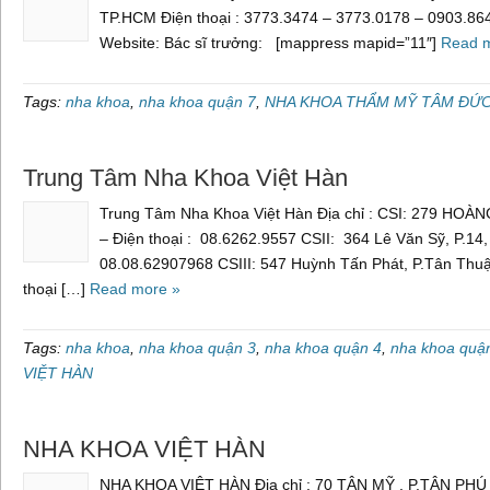
TP.HCM Điện thoại : 3773.3474 – 3773.0178 – 0903.864
Website: Bác sĩ trưởng: [mappress mapid=”11″]
Read 
Tags:
nha khoa
,
nha khoa quận 7
,
NHA KHOA THẨM MỸ TÂM ĐỨ
Trung Tâm Nha Khoa Việt Hàn
Trung Tâm Nha Khoa Việt Hàn Địa chỉ : CSI: 279 HOÀNG
– Điện thoại : 08.6262.9557 CSII: 364 Lê Văn Sỹ, P.14,
08.08.62907968 CSIII: 547 Huỳnh Tấn Phát, P.Tân Thu
thoại […]
Read more »
Tags:
nha khoa
,
nha khoa quận 3
,
nha khoa quận 4
,
nha khoa quậ
VIỆT HÀN
NHA KHOA VIỆT HÀN
NHA KHOA VIỆT HÀN Địa chỉ : 70 TÂN MỸ , P.TÂN PHÚ ,