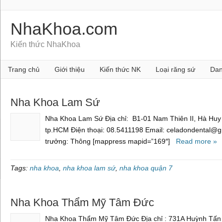
NhaKhoa.com
Kiến thức NhaKhoa
Trang chủ
Giới thiệu
Kiến thức NK
Loại răng sứ
Dan
Nha Khoa Lam Sứ
Nha Khoa Lam Sứ Địa chỉ: B1-01 Nam Thiên II, Hà Huy
tp.HCM Điện thoại: 08.5411198 Email: celadondental@g
trưởng: Thông [mappress mapid=”169″]
Read more »
Tags:
nha khoa
,
nha khoa lam sứ
,
nha khoa quận 7
Nha Khoa Thẩm Mỹ Tâm Đức
Nha Khoa Thẩm Mỹ Tâm Đức Địa chỉ : 731A Huỳnh Tấn P