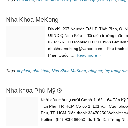
Nha Khoa MeKong
Địa chỉ: 207 Nguyễn Trãi, P. Thới Bình, Q. 
UBND Q.Ninh Kiều – đối diện trường mầm no
02923761100 Mobile: 0903119988 Giờ làm v
nhakhoamekong@yahoo.com Phụ trách chuy
Phan Quốc […]
Read more »
Tags:
implant
,
nha khoa
,
Nha Khoa MeKong
,
răng sứ
,
tay trang ra
Nha khoa Phú Mỹ ®
Khởi đầu một nụ cười Cơ sở 1: 62 – 64 Tân Kỳ 
Tân Phú, TP. HCM Cơ sở 2: 101 Văn Cao, phư
Phú, TP. HCM Điện thoại: 38470256 Website:
Hotline: (84)-908666050. Bs Trần Đại Trung N