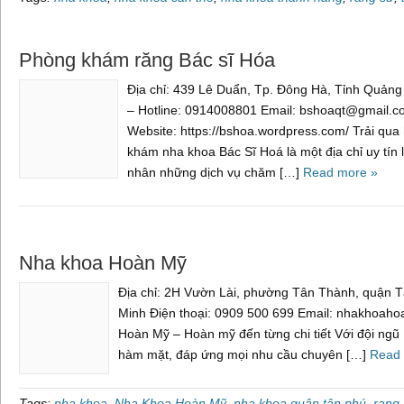
Phòng khám răng Bác sĩ Hóa
Địa chỉ: 439 Lê Duẩn, Tp. Đông Hà, Tỉnh Quảng 
– Hotline: 0914008801 Email: bshoaqt@gmail.
Website: https://bshoa.wordpress.com/ Trải qu
khám nha khoa Bác Sĩ Hoá là một địa chỉ uy tín
nhân những dịch vụ chăm […]
Read more »
Nha khoa Hoàn Mỹ
Địa chỉ: 2H Vườn Lài, phường Tân Thành, quận T
Minh Điện thoại: 0909 500 699 Email: nhakhoa
Hoàn Mỹ – Hoàn mỹ đến từng chi tiết Với đội ngũ
hàm mặt, đáp ứng mọi nhu cầu chuyên […]
Read 
Tags:
nha khoa
,
Nha Khoa Hoàn Mỹ
,
nha khoa quận tân phú
,
rang