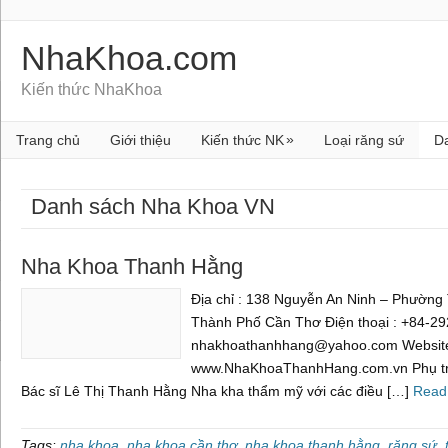
NhaKhoa.com
Kiến thức NhaKhoa
»
Trang chủ
Giới thiệu
Kiến thức NK
Loại răng sứ
D
Danh sách Nha Khoa VN
Nha Khoa Thanh Hằng
Địa chỉ : 138 Nguyễn An Ninh – Phường
Thành Phố Cần Thơ Điện thoại : +84-29
nhakhoathanhhang@yahoo.com Websit
www.NhaKhoaThanhHang.com.vn Phụ trá
Bác sĩ Lê Thị Thanh Hằng Nha kha thẩm mỹ với các điều […]
Read
Tags:
nha khoa
,
nha khoa cần thơ
,
nha khoa thanh hằng
,
răng sứ
,