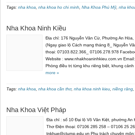
Tags:
nha khoa
,
nha khoa ho chi minh
,
Nha Khoa Phú Mỹ
,
nha kho
Nha Khoa Ninh Kiều
Địa chỉ: 176 Nguyễn Văn Cừ, Phường An Hòa,
(Ngay giao lộ Cách mạng tháng 8_ Nguyễn Vă
thoại: 07103.822.366_ 07106.278.978 Facebo
Website : www.nhakhoaninhkieu.com.vn Emai
Phòng điều trị từng khu riêng biệt, khung cảnh
more »
Tags:
nha khoa
,
nha khoa cần thơ
,
nha khoa ninh kieu
,
niềng răng
Nha Khoa Việt Pháp
Địa chỉ : số 10 Đại lộ Võ Văn Kiệt, phường An
Thơ Điện thoại: 07106 285 258 – 07106 25 2
tnkhue@ctump.edu.vn Phụ trách chuyên môn: