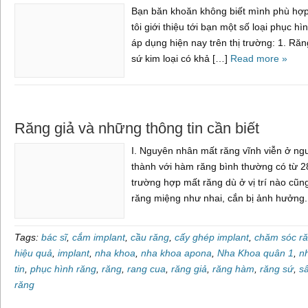
Bạn băn khoăn không biết mình phù hợp
tôi giới thiệu tới bạn một số loại phục
áp dụng hiện nay trên thị trường: 1. Răn
sứ kim loại có khả […]
Read more »
Răng giả và những thông tin cần biết
I. Nguyên nhân mất răng vĩnh viễn ở ng
thành với hàm răng bình thường có từ 2
trường hợp mất răng dù ở vị trí nào cũ
răng miệng như nhai, cắn bị ảnh hưởng
Tags:
bác sĩ
,
cắm implant
,
cầu răng
,
cấy ghép implant
,
chăm sóc r
hiệu quả
,
implant
,
nha khoa
,
nha khoa apona
,
Nha Khoa quân 1
,
n
tin
,
phục hình răng
,
răng
,
rang cua
,
răng giả
,
răng hàm
,
răng sứ
,
s
răng