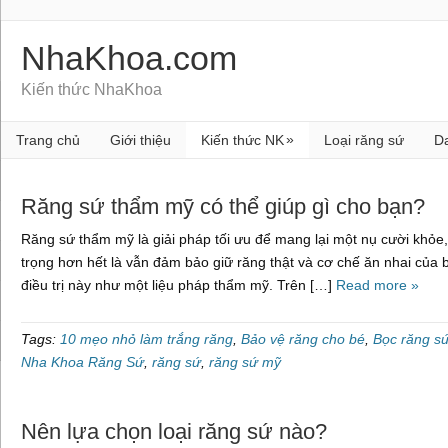
NhaKhoa.com
Kiến thức NhaKhoa
»
Trang chủ
Giới thiệu
Kiến thức NK
Loại răng sứ
D
Răng sứ thẩm mỹ có thể giúp gì cho bạn?
Răng sứ thẩm mỹ là giải pháp tối ưu để mang lại một nụ cười khỏ
trọng hơn hết là vẫn đảm bảo giữ răng thật và cơ chế ăn nhai của
điều trị này như một liệu pháp thẩm mỹ. Trên […]
Read more »
Tags:
10 mẹo nhỏ làm trắng răng
,
Bảo vệ răng cho bé
,
Bọc răng s
Nha Khoa Răng Sứ
,
răng sứ
,
răng sứ mỹ
Nên lựa chọn loại răng sứ nào?