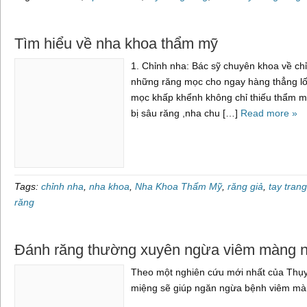
Tìm hiểu về nha khoa thẩm mỹ
1. Chỉnh nha: Bác sỹ chuyên khoa về chỉ
những răng mọc cho ngay hàng thẳng lối 
mọc khấp khểnh không chỉ thiếu thẩm mỹ
bị sâu răng ,nha chu […]
Read more »
Tags:
chỉnh nha
,
nha khoa
,
Nha Khoa Thẩm Mỹ
,
răng giả
,
tay tran
răng
Đánh răng thường xuyên ngừa viêm màng 
Theo một nghiên cứu mới nhất của Thụy S
miệng sẽ giúp ngăn ngừa bệnh viêm m