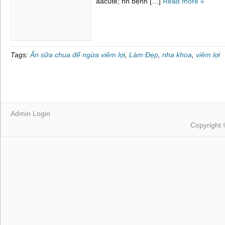
aacute; nh bệnh […]
Read more »
Tags:
Ăn sữa chua để ngừa viêm lợi
,
Làm Đẹp
,
nha khoa
,
viêm lợi
Admin Login
Copyright