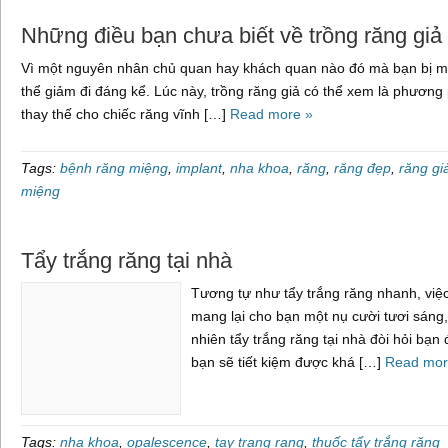
Những điều bạn chưa biết về trồng răng giả
Vì một nguyên nhân chủ quan hay khách quan nào đó mà bạn bị mất
thể giảm đi đáng kể. Lúc này, trồng răng giả có thể xem là phương
thay thế cho chiếc răng vĩnh […]
Read more »
Tags:
bệnh răng miệng
,
implant
,
nha khoa
,
răng
,
răng đẹp
,
răng gi
miệng
Tẩy trắng răng tại nhà
Tương tự như tẩy trắng răng nhanh, việc
mang lại cho bạn một nụ cười tươi sáng,
nhiên tẩy trắng răng tại nhà đòi hỏi bạn đ
bạn sẽ tiết kiệm được khá […]
Read mor
Tags:
nha khoa
,
opalescence
,
tay trang rang
,
thuốc tẩy trắng răng