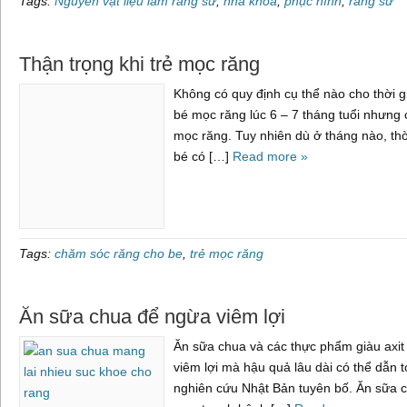
Tags:
Nguyên vật liệu làm răng sứ
,
nha khoa
,
phục hình
,
răng sứ
Thận trọng khi trẻ mọc răng
Không có quy định cụ thể nào cho thời 
bé mọc răng lúc 6 – 7 tháng tuổi nhưng 
mọc răng. Tuy nhiên dù ở tháng nào, thờ
bé có […]
Read more »
Tags:
chăm sóc răng cho be
,
trẻ mọc răng
Ăn sữa chua để ngừa viêm lợi
Ăn sữa chua và các thực phẩm giàu axit 
viêm lợi mà hậu quả lâu dài có thể dẫn t
nghiên cứu Nhật Bản tuyên bố. Ăn sữa c