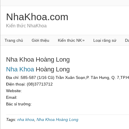
NhaKhoa.com
Kiến thức NhaKhoa
»
Trang chủ
Giới thiệu
Kiến thức NK
Loại răng sứ
D
Nha Khoa Hoàng Long
Nha Khoa
Hoàng Long
Địa chỉ :585-587 (1/16 Cũ) Trần Xuân Soạn,P. Tân Hưng, Q. 7,TP
Điện thoại: (08)37713712
Website:
Email:
Bác sỉ trưởng:
Tags:
nha khoa
,
Nha Khoa Hoàng Long