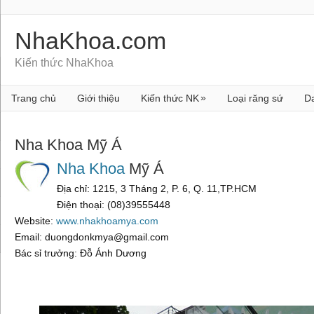
NhaKhoa.com
Kiến thức NhaKhoa
»
Trang chủ
Giới thiệu
Kiến thức NK
Loại răng sứ
D
Nha Khoa Mỹ Á
Nha Khoa
Mỹ Á
Địa chỉ: 1215, 3 Tháng 2, P. 6, Q. 11,TP.HCM
Điện thoại: (08)39555448
Website:
www.nhakhoamya.com
Email: duongdonkmya@gmail.com
Bác sỉ trưởng: Đỗ Ánh Dương