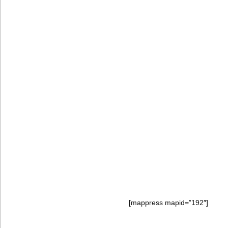
[mappress mapid=”192″]