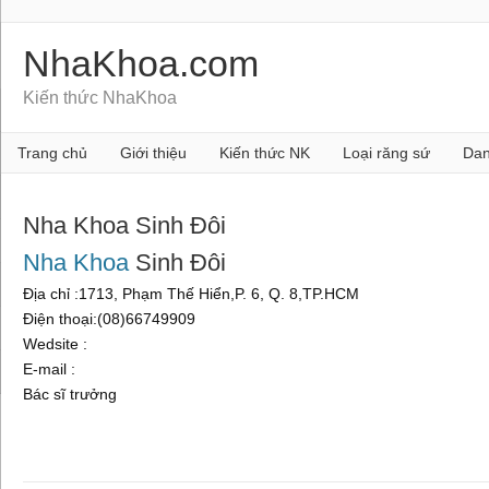
NhaKhoa.com
Kiến thức NhaKhoa
Trang chủ
Giới thiệu
Kiến thức NK
Loại răng sứ
Dan
Nha Khoa Sinh Đôi
Nha Khoa
Sinh Đôi
Địa chỉ :1713, Phạm Thế Hiển,P. 6, Q. 8,TP.HCM
Điện thoại:(08)66749909
Wedsite :
E-mail :
Bác sĩ trưởng