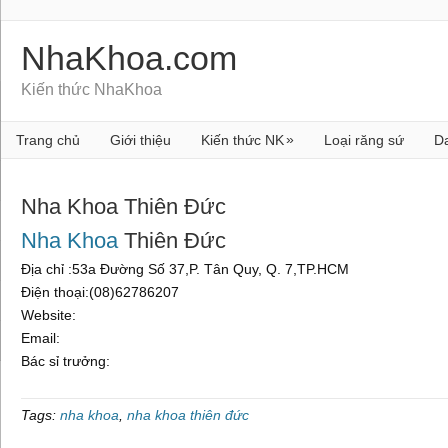
NhaKhoa.com
Kiến thức NhaKhoa
»
Trang chủ
Giới thiệu
Kiến thức NK
Loại răng sứ
D
Nha Khoa Thiên Đức
Nha Khoa
Thiên Đức
Địa chỉ :53a Đường Số 37,P. Tân Quy, Q. 7,TP.HCM
Điện thoại:(08)62786207
Website:
Email:
Bác sỉ trưởng:
Tags:
nha khoa
,
nha khoa thiên đức