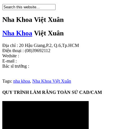
Nha Khoa Việt Xuân
Nha Khoa
Việt Xuân
Địa chỉ : 20 Hậu Giang,P.2, Q.6,Tp.HCM
Điện thoại : (08)39692112
Wedsite :
E-mail :
Bác sĩ trưởng :
Tags:
nha khoa
,
Nha Khoa Việt Xuân
QUY TRÌNH LÀM RĂNG TOÀN SỨ CAD/CAM