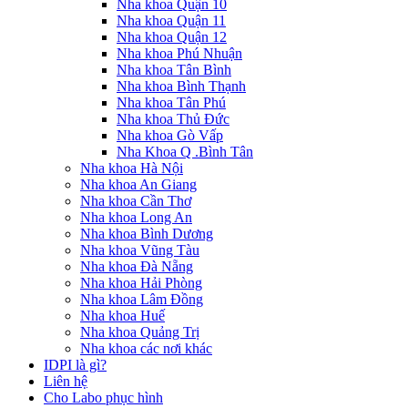
Nha khoa Quận 10
Nha khoa Quận 11
Nha khoa Quận 12
Nha khoa Phú Nhuận
Nha khoa Tân Bình
Nha khoa Bình Thạnh
Nha khoa Tân Phú
Nha khoa Thủ Đức
Nha khoa Gò Vấp
Nha Khoa Q .Bình Tân
Nha khoa Hà Nội
Nha khoa An Giang
Nha khoa Cần Thơ
Nha khoa Long An
Nha khoa Bình Dương
Nha khoa Vũng Tàu
Nha khoa Đà Nẵng
Nha khoa Hải Phòng
Nha khoa Lâm Đồng
Nha khoa Huế
Nha khoa Quảng Trị
Nha khoa các nơi khác
IDPI là gì?
Liên hệ
Cho Labo phục hình