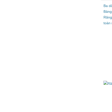
Ba d
Bảng
Răng
toàn 