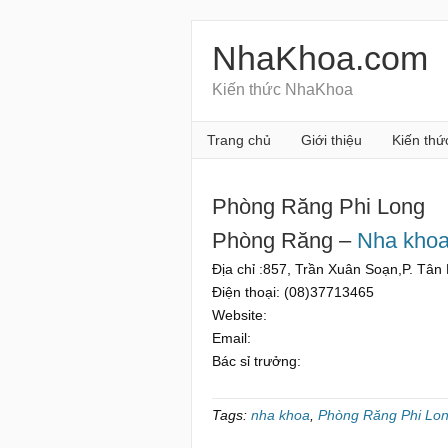
NhaKhoa.com
Kiến thức NhaKhoa
Trang chủ
Giới thiệu
Kiến thứ
Phòng Răng Phi Long
Phòng Răng –
Nha kho
Địa chỉ :857, Trần Xuân Soạn,P. Tâ
Điện thoại: (08)37713465
Website:
Email:
Bác sỉ trưởng:
Tags:
nha khoa
,
Phòng Răng Phi Lo