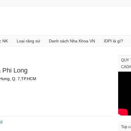
c NK
Loại răng sứ
Danh sách Nha Khoa VN
IDPI là gì?
QUY 
CAD
a
Phi Long
n Hưng, Q. 7,TP.HCM
ng
Top c