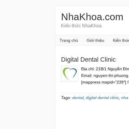
NhaKhoa.com
Kiến thức NhaKhoa
Trang chủ
Giới thiệu
Kiến thứ
Digital Dental Clinic
Địa chỉ: 21B/1 Nguyễn Đì
Email: nguyen-thi-phuong.
[mappress mapid=”239″]
Tags:
dental
,
digital dental clinic
,
nha