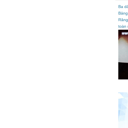
Ba d
Bảng
Răng
toàn 