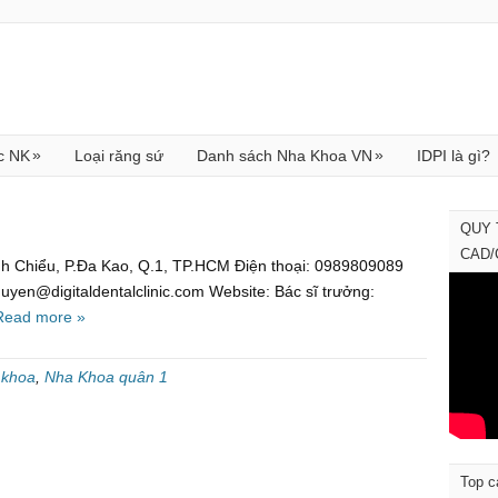
»
»
c NK
Loại răng sứ
Danh sách Nha Khoa VN
IDPI là gì?
QUY 
CAD
nh Chiểu, P.Đa Kao, Q.1, TP.HCM Điện thoại: 0989809089
uyen@digitaldentalclinic.com Website: Bác sĩ trưởng:
Read more »
 khoa
,
Nha Khoa quân 1
Top c