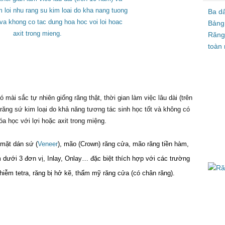
Ba d
Bảng
Răng
toàn 
 mài sắc tự nhiên giống răng thật, thời gian làm việc lâu dài (trên
răng sứ kim loại do khả năng tương tác sinh học tốt và không có
óa học với lợi hoặc axit trong miệng.
 mặt dán sứ (
Veneer
), mão (Crown) răng cửa, mão răng tiền hàm,
 dưới 3 đơn vị, Inlay, Onlay… đặc biệt thích hợp với các trường
iễm tetra, răng bị hở kẽ, thẩm mỹ răng cửa (có chân răng).