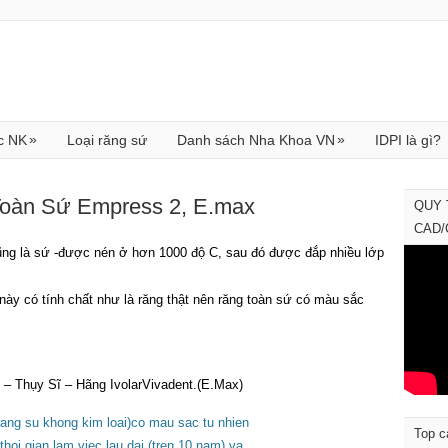
»
»
c NK
Loại răng sứ
Danh sách Nha Khoa VN
IDPI là gì?
Toàn Sứ Empress 2, E.max
QUY 
CAD
ũng là sứ -được nén ở hơn 1000 độ C, sau đó được đắp nhiều lớp
này có tính chất như là răng thật nên răng toàn sứ có màu sắc
 – Thụy Sĩ – Hãng IvolarVivadent.
(E.Max)
Top c