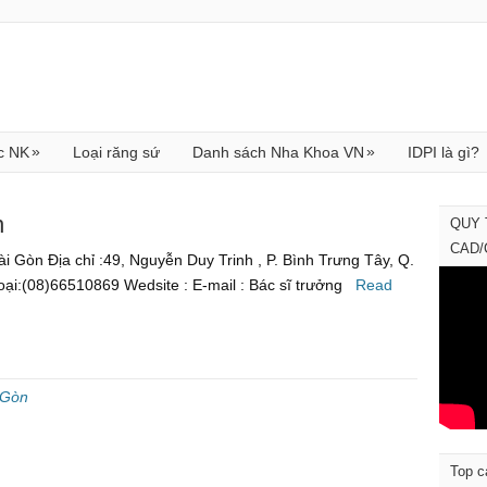
»
»
c NK
Loại răng sứ
Danh sách Nha Khoa VN
IDPI là gì?
n
QUY 
CAD
 Gòn Địa chỉ :49, Nguyễn Duy Trinh , P. Bình Trưng Tây, Q.
ại:(08)66510869 Wedsite : E-mail : Bác sĩ trưởng
Read
 Gòn
Top c