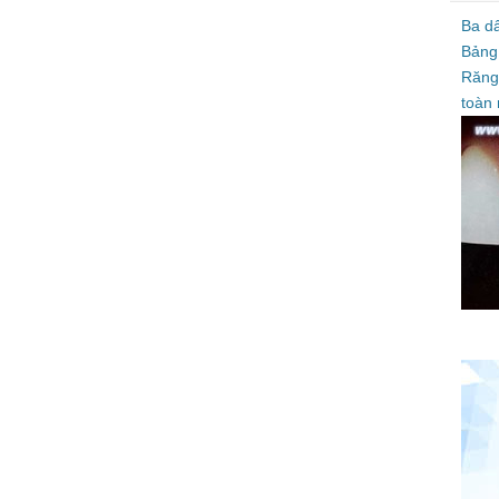
Ba d
Bảng
Răng
toàn 