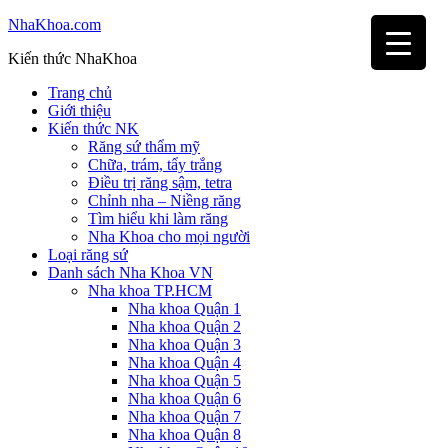
NhaKhoa.com
Kiến thức NhaKhoa
Trang chủ
Giới thiệu
Kiến thức NK
Răng sứ thẩm mỹ
Chữa, trám, tẩy trắng
Điều trị răng sậm, tetra
Chỉnh nha – Niềng răng
Tìm hiểu khi làm răng
Nha Khoa cho mọi người
Loại răng sứ
Danh sách Nha Khoa VN
Nha khoa TP.HCM
Nha khoa Quận 1
Nha khoa Quận 2
Nha khoa Quận 3
Nha khoa Quận 4
Nha khoa Quận 5
Nha khoa Quận 6
Nha khoa Quận 7
Nha khoa Quận 8