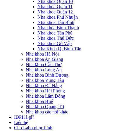
Nha khoa Quận 10
Nha khoa Quận 11
Nha khoa Quận 12
Nha khoa Phú Nhuận
Nha khoa Tân Bình
Nha khoa Bình Thạnh
Nha khoa Tân Phú
Nha khoa Thủ Đức
Nha khoa Gò Vấp
Nha Khoa Q .Bình Tân
Nha khoa Hà Nội
Nha khoa An Giang
Nha khoa Cần Thơ
Nha khoa Long An
Nha khoa Bình Dương
Nha khoa Vũng Tàu
Nha khoa Đà Nẵng
Nha khoa Hải Phòng
Nha khoa Lâm Đồng
Nha khoa Huế
Nha khoa Quảng Trị
Nha khoa các nơi khác
IDPI là gì?
Liên hệ
Cho Labo phục hình