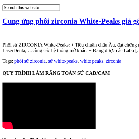
Cung ứng phôi zirconia White-Peaks giá g
Phôi sứ ZIRCONIA White-Peaks: + Tiêu chuẩn châu Âu, đạt chứng n
LaserDenta, …cùng các hệ thống mở khác. + Đang được các Labo 
Tags:
phôi sứ zirconia
,
sứ white-peaks
,
white peaks
,
zirconia
QUY TRÌNH LÀM RĂNG TOÀN SỨ CAD/CAM