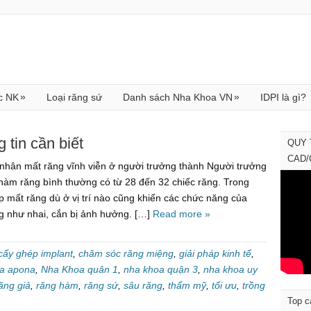
»
»
c NK
Loại răng sứ
Danh sách Nha Khoa VN
IDPI là gì?
 tin cần biết
QUY 
CAD
 nhân mất răng vĩnh viễn ở người trưởng thành Người trưởng
 hàm răng bình thường có từ 28 đến 32 chiếc răng. Trong
 mất răng dù ở vị trí nào cũng khiến các chức năng của
g như nhai, cắn bị ảnh hưởng. […]
Read more »
cấy ghép implant
,
chăm sóc răng miệng
,
giải pháp kinh tế
,
a apona
,
Nha Khoa quân 1
,
nha khoa quận 3
,
nha khoa uy
ăng giả
,
răng hàm
,
răng sứ
,
sâu răng
,
thẩm mỹ
,
tối ưu
,
trồng
Top c