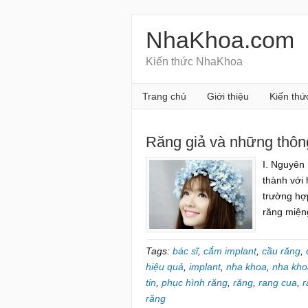
NhaKhoa.com
Kiến thức NhaKhoa
Trang chủ
Giới thiệu
Kiến thứ
Răng giả và những thông
I. Nguyên
thành với
trường hợp
răng miện
Tags:
bác sĩ
,
cắm implant
,
cầu răng
,
hiệu quả
,
implant
,
nha khoa
,
nha kho
tin
,
phục hình răng
,
răng
,
rang cua
,
r
răng