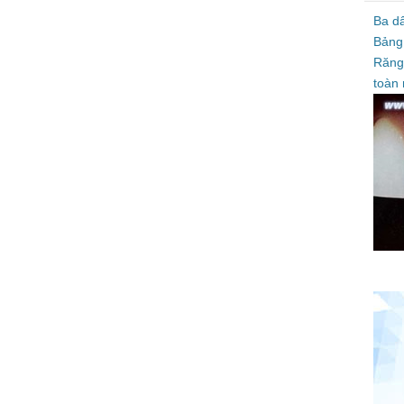
Ba d
Bảng
Răng
toàn 